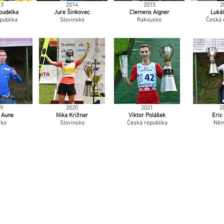
13
2014
2015
2
oudelka
Jure Šinkovec
Clemens Aigner
Luká
publika
Slovinsko
Rakousko
Česká 
9
2020
2021
2
 Aune
Nika Križnar
Viktor Polášek
Eric
sko
Slovinsko
Česká republika
Něm