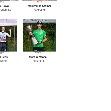
016
2017
š Hlava
Maximilian Steiner
republika
Rakousko
022
2023
 Fuchs
Marcin Wróbel
ecko
Polskoko