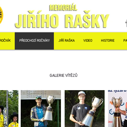
ROČNÍK
PŘEDCHOZÍ ROČNÍKY
JIŘÍ RAŠKA
VIDEO
HISTORIE
PA
GALERIE VÍTĚZŮ