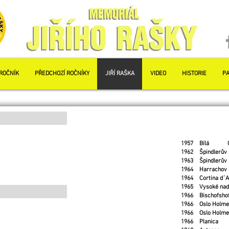
ROČNÍK
PŘEDCHOZÍ ROČNÍKY
JIŘÍ RAŠKA
VIDEO
HISTORIE
PA
1957 Bílá CZE 1
1962 Špindlerův
1963 Špindlerův
1964 Harrachov 
1964 Cortina d´A
1965 Vysoké nad 
1966 Bischofsho
1966 Oslo Holme
1966 Oslo Holme
1966 Planica SL