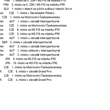
A 1. místo na X. ZOH i MS FIS na můstku P70
FRA 2. místo na X. ZOH i MS FIS na můstku P90
O 1. místo v letech na lyžích světový rekord 164 m
eso CZE 1. místo v Tatranském Poháru
 1. místo na Mistrovství Československa
fen AUT 1. místo v závodě Intersportturné
eso CZE 1. místo na Mistrovství Československa
eso CZE 8. místo na MS FIS na můstku P70
eso CZE 2. místo na MS FIS na můstku P90
fen AUT 1. místo v závodě Intersportturné
 2. místo v závodě Intersportturné
fen AUT 2. místo v závodě Intersportturné
fen AUT 1. místo celkově v Intersportturné
fen AUT 2. místo v závodě Intersportturné
PN 5. místo na MS FIS na můstku P70
PN 10. místo na MS FIS na můstku P90
E 1. místo na Mistrovství Československa
.R. CZE 5. místo v závodě Grand Prix
E 1. místo na Mistrovství Československa
.R. CZE 4. místo v závodě Grand Prix