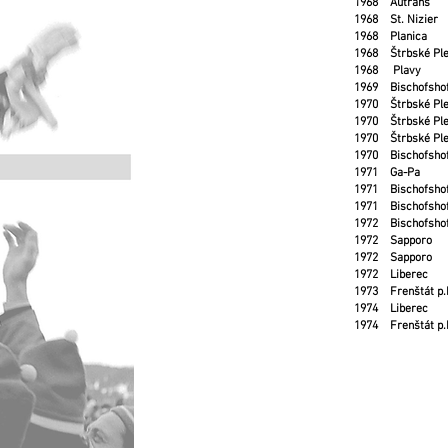
1968 Autrans FR
1968 St. Nizier 
1968 Planica SL
1968 Štrbské Pl
1968 Plavy CZE
1969 Bischofsho
1970 Štrbské Pl
1970 Štrbské Pl
1970 Štrbské Pl
1970 Bischofsho
1971 Ga-Pa GER
1971 Bischofsho
1971 Bischofsho
1972 Bischofsho
1972 Sapporo J
1972 Sapporo J
1972 Liberec CZ
1973 Frenštát p
1974 Liberec CZ
1974 Frenštát p