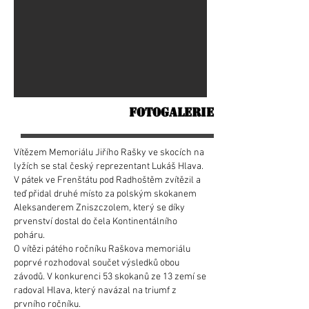
FOTOGALERIE
Vítězem Memoriálu Jiřího Rašky ve skocích na
lyžích se stal český reprezentant Lukáš Hlava.
V pátek ve Frenštátu pod Radhoštěm zvítězil a
teď přidal druhé místo za polským skokanem
Aleksanderem Zniszczolem, který se díky
prvenství dostal do čela Kontinentálního
poháru.
O vítězi pátého ročníku Raškova memoriálu
poprvé rozhodoval součet výsledků obou
závodů. V konkurenci 53 skokanů ze 13 zemí se
radoval Hlava, který navázal na triumf z
prvního ročníku.