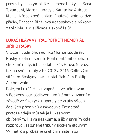
prosadily olympisjké medailistky Sara
Takanashi, Maren Lundby a Katharina Althaus.
Martě Křepelkové uniklo finálové kolo o dvě
příčky, Barbora Blažková nezopakovala výkony
z tréninku a kvalifikace a skončila 34.
LUKÁŠ HLAVA VYHRÁL POTŘETÍ MEMORIÁL
JIŘÍHO RAŠKY
Vítězem sedmého ročníku Memoriálu Jiřího
Rašky v letním seriálu Kontinentálního poháru
skokanů na lyžích se stal Lukáš Hlava. Navázal
tak na své triumfy z let 2012 a 2016. Celkovým
vítězem Beskydy tour se stal Rakušan Phillip
Aschenwald.
Poté, co Lukáš Hlava započal své účinkování
v Beskydy tour pódiovým umístěním v úvodním
závodě ve Szczyrku, upínaly se zraky všech
českých příznivců k závodu ve Frenštátě,
protože zdejší můstek je Lukášovým
oblíbeným. Hlava nezklamal a již v prvním kole
rozproudil zaplněné tribuny skokem dlouhým
99 metrů a průběžně druhým místem po