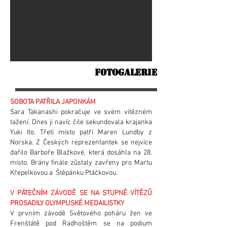
FOTOGALERIE
SOBOTA PATŘILA JAPONKÁM
Sara Takanashi pokračuje ve svém vítězném
tažení. Dnes ji navíc čile sekundovala krajanka
Yuki Ito. Třetí místo patří Maren Lundby z
Norska. Z Českých reprezentantek se nejvíce
dařilo Barboře Blažkové, která dosáhla na 28.
místo. Brány finále zůstaly zavřeny pro Martu
Křepelkovou a Štěpánku Ptáčkovou.
V PÁTEČNÍM ZÁVODĚ SE NA STUPNĚ VÍTĚZŮ
PROSADILY OLYMPIJSKÉ MEDAILISTKY
V prvním závodě Světového poháru žen ve
Frenštátě pod Radhoštěm se na podium