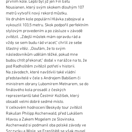
prvním kole. Lepší byl již jen Fin Eetu
Nousianen, který svým skokem dlouhým 107
metrů vytvořil nový rekord můstku.
Ve druhém kole populární Hlávka zabojoval a
vykouzlil 103,5 metru. Skok podpořil perfektním
stylovým provedením a po zásluze v závodě
zvítězil. „Zdejší můstek mám opravdu rád a
vždy se sem budu rád vracet,“ chrlil ze sebe
šťastný vítěz. „Doufám, že to svým
následovníkům udělám těžké, pokud mne
budou chtít překonat,“ dodal v narážce na to, že
pod Radhoštěm zvítězil potřetí v historii.
Na závodech, které navštívili také vládní
představitelé v čele s Andrejem Babišem či
ministrem obrany Lubomírem Metnarem, se do
finálového kola prosadil z českých
reprezentantů také Čestmír Kožíšek, který
obsadil velmi dobré sedmé místo.
V celkovém hodnocení Beskydy tour zvítězil
Rakušan Philipp Aschenwald, před Lukášem
Hlavou a Zakem Mogelem ze Slovinska.
Aschenwald si podmanil oba polské závody ve
Szczyrku a Wisle, ve Frenštátě se však musel