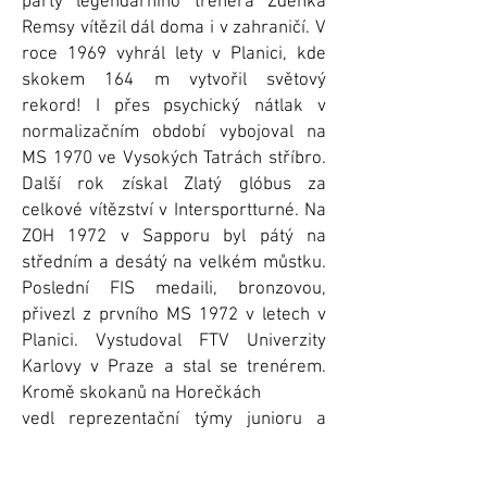
party legendárního trenéra Zdenka
Remsy vítězil dál doma i v zahraničí. V
roce 1969 vyhrál lety v Planici, kde
skokem 164 m vytvořil světový
rekord! I přes psychický nátlak v
normalizačním období vybojoval na
MS 1970 ve Vysokých Tatrách stříbro.
Další rok získal Zlatý glóbus za
celkové vítězství v Intersportturné. Na
ZOH 1972 v Sapporu byl pátý na
středním a desátý na velkém můstku.
Poslední FIS medaili, bronzovou,
přivezl z prvního MS 1972 v letech v
Planici. Vystudoval FTV Univerzity
Karlovy v Praze a stal se trenérem.
Kromě skokanů na Horečkách
vedl reprezentační týmy junioru a
senioru, byl místopředsedou Svazu
lyžařů CR, věnoval se Olympijské