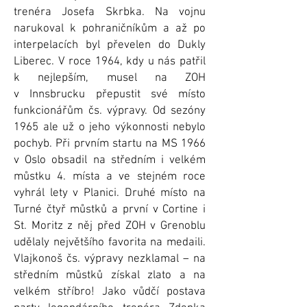
trenéra Josefa Skrbka. Na vojnu
narukoval k pohraničníkům a až po
interpelacích byl převelen do Dukly
Liberec. V roce 1964, kdy u nás patřil
k nejlepším, musel na ZOH
v Innsbrucku přepustit své místo
funkcionářům čs. výpravy. Od sezóny
1965 ale už o jeho výkonnosti nebylo
pochyb. Při prvním startu na MS 1966
v Oslo obsadil na středním i velkém
můstku 4. místa a ve stejném roce
vyhrál lety v Planici. Druhé místo na
Turné čtyř můstků a první v Cortine i
St. Moritz z něj před ZOH v Grenoblu
udělaly největšího favorita na medaili.
Vlajkonoš čs. výpravy nezklamal – na
středním můstků získal zlato a na
velkém stříbro! Jako vůdčí postava